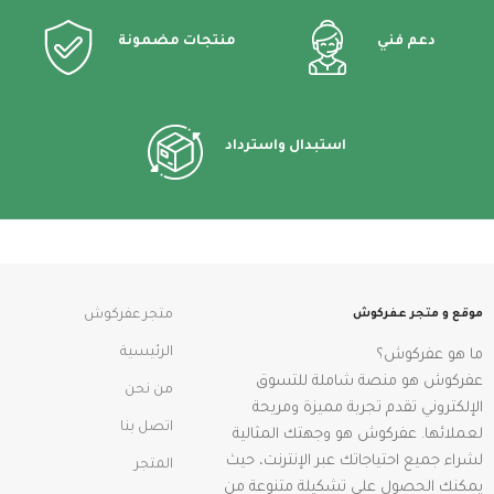
دعم فني
منتجات مضمونة
استبدال واسترداد
موقع و متجر عفركوش
متجر عفركوش
الرئيسية
ما هو عفركوش؟
عفركوش هو منصة شاملة للتسوق
من نحن
الإلكتروني تقدم تجربة مميزة ومريحة
اتصل بنا
لعملائها. عفركوش هو وجهتك المثالية
لشراء جميع احتياجاتك عبر الإنترنت، حيث
المتجر
يمكنك الحصول على تشكيلة متنوعة من