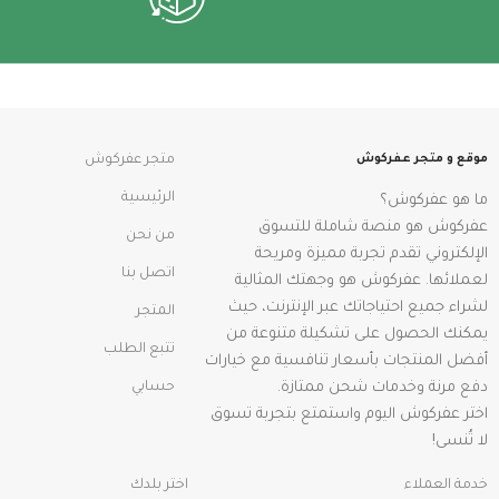
موقع و متجر عفركوش
متجر عفركوش
الرئيسية
ما هو عفركوش؟
عفركوش هو منصة شاملة للتسوق
من نحن
الإلكتروني تقدم تجربة مميزة ومريحة
اتصل بنا
لعملائها. عفركوش هو وجهتك المثالية
لشراء جميع احتياجاتك عبر الإنترنت، حيث
المتجر
يمكنك الحصول على تشكيلة متنوعة من
تتبع الطلب
أفضل المنتجات بأسعار تنافسية مع خيارات
دفع مرنة وخدمات شحن ممتازة.
حسابي
اختر عفركوش اليوم واستمتع بتجربة تسوق
لا تُنسى!
خدمة العملاء
اختر بلدك