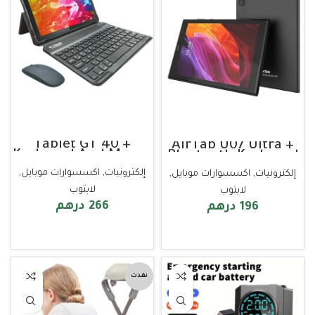
Tablet GT 40 +
AirTab U07 Ultra +
Keyboard And Mouse
Bluetooth Keyboard
إلكترونيات
,
اكسسوارات موبايل
,
إلكترونيات
,
اكسسوارات موبايل
,
لابتوب
لابتوب
266
درهم
196
درهم
قراءة المزيد
إضافة إلى السلة
نفذت