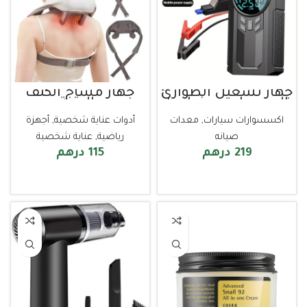
جهاز تشغيل الطوارئ
جهاز مساج الكتف
المحمول مع ضاغط
والرقبة
هواء وبطارية
اكسسوارات سيارات
,
معدات
أدوات عناية شخصية
,
أجهزة
للسيارات والشاحنات
صيانه
رياضية
,
عناية شخصية
219
درهم
115
درهم
إضافة إلى السلة
قراءة المزيد