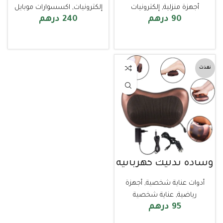
أجهزة منزلية
,
إلكترونيات
إلكترونيات
,
اكسسوارات موبايل
90
درهم
240
درهم
إضافة إلى السلة
قراءة المزيد
نفذت
وسادة تدليك كهربائية
أدوات عناية شخصية
,
أجهزة
رياضية
,
عناية شخصية
95
درهم