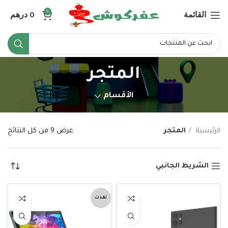
القائمة
0
درهم
0
المتجر
الأقسام
الرئيسية
المتجر
عرض ⁦9⁩ من كل النتائج
الشريط الجانبي
نفذت