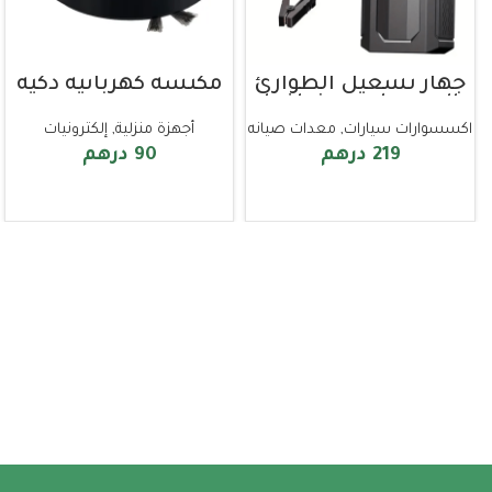
جهاز تشغيل الطوارئ
مكنسة كهربائية ذكية
المحمول مع ضاغط
هواء وبطارية للسيارات
اكسسوارات سيارات
,
معدات صيانه
أجهزة منزلية
,
إلكترونيات
والشاحنات
219
درهم
90
درهم
إضافة إلى السلة
إضافة إلى السلة