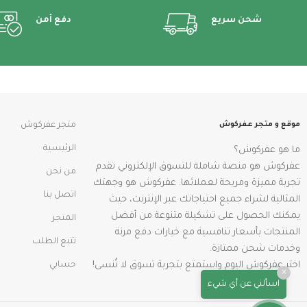
شحن سريع
دفع أمن
موقع و متجر عفركوش
متجر عفركوش
الرئيسية
ما هو عفركوش؟
عفركوش هو منصة شاملة للتسوق الإلكتروني تقدم
من نحن
تجربة مميزة ومريحة لعملائها. عفركوش هو وجهتك
اتصل بنا
المثالية لشراء جميع احتياجاتك عبر الإنترنت، حيث
يمكنك الحصول على تشكيلة متنوعة من أفضل
المتجر
المنتجات بأسعار تنافسية مع خيارات دفع مرنة
تتبع الطلب
وخدمات شحن ممتازة.
اختر عفركوش اليوم واستمتع بتجربة تسوق لا تُنسى!
حسابي
×
اسألني عن أي شيء