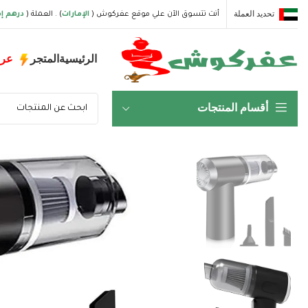
تحديد العملة
أنت تتسوق الآن علي موقع عفركوش (
الإمارات
) . العملة (
درهم إم
الرئيسية
المتجر
عر
أقسام المنتجات