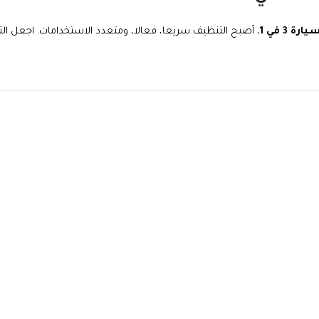
 3 في 1
، أصبح التنظيف سريعا، فعالا، ومتعدد الاستخدامات. اجعل ال