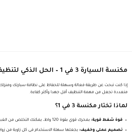
مكنسة السيارة 3 في 1 – الحل الذكي لتنظيف شامل وسريع
إذا كنت تبحث عن طريقة فعالة وسهلة للحفاظ على نظافة سيارتك ومنزلك د
متعددة تجعل من مهمة التنظيف أقل جهدا وأكثر كفاءة.
لماذا تختار مكنسة 3 في 1؟
قوة شفط قوية:
بمحرك قوي بقوة 120 واط، يمكنك التخلص من الغبار، الشعر، الفتات، والحطام بكل سهولة.
تصميم عملي وخفيف:
يجعلها سهلة الاستخدام في كل زاوية من زوايا ا