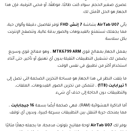
عصري صغير الحجم. سواء كنت طالبًا، موظفًا، أو محبي الترفيه، فإن هذا
الجهاز هو الحل الأمثل لك.
يأتي
AirTab U07
بشاشة
7 إنش FHD
توفر تفاصيل دقيقة وألوان حية،
مما يجعلك تستمتع بالفيديوهات والصور بدقة عالية، وتتصفح الإنترنت
بكل سلاسة.
يعمل الجهاز بمعالج قوي
MTK6799 ARM
، وهو معالج قوي وسريع
يضمن لك تشغيل التطبيقات الثقيلة بدون أي تهنيق أو تأخير، حتى أثناء
استخدام أكثر من تطبيق في نفس الوقت.
ما يلفت النظر في هذا الجهاز هو مساحة التخزين الضخمة التي تصل إلى
1 تيرابايت (1TB)
، لتتمكن من تخزين الصور، الفيديوهات، الملفات،
والتطبيقات دون الحاجة إلى حذف أي شيء.
أما الذاكرة العشوائية (RAM)، فهي ضخمة أيضًا بسعة
16 جيجابايت
،
مما يمنحك حرية التنقل بين التطبيقات بسرعة كبيرة، وبدون أي توقف.
يوفر لك
AirTab U07
لوحة مفاتيح بلوتوث مدمجة، ما يجعله جهازًا مثاليًا