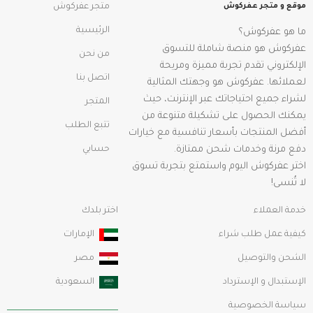
موقع و متجر عفركوش
متجر عفركوش
الرئيسية
ما هو عفركوش؟
عفركوش هو منصة شاملة للتسوق
من نحن
الإلكتروني تقدم تجربة مميزة ومريحة
اتصل بنا
لعملائها. عفركوش هو وجهتك المثالية
لشراء جميع احتياجاتك عبر الإنترنت، حيث
المتجر
يمكنك الحصول على تشكيلة متنوعة من
تتبع الطلب
أفضل المنتجات بأسعار تنافسية مع خيارات
دفع مرنة وخدمات شحن ممتازة.
حسابي
اختر عفركوش اليوم واستمتع بتجربة تسوق
لا تُنسى!
خدمة العملاء
اختر بلدك
كيفية عمل طلب شراء
الإمارات
الشحن والتوصيل
مصر
الإستبدال و الإسترداد
السعودية
سياسة الخصوصية