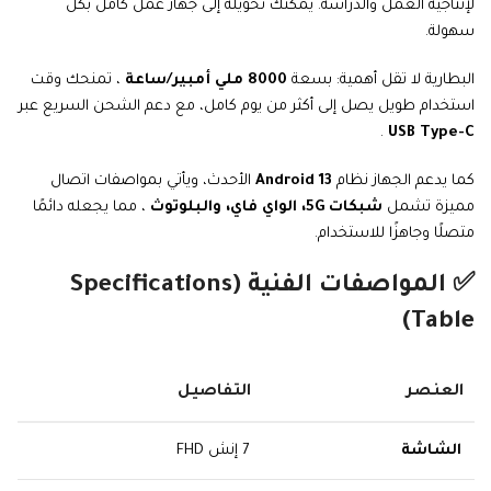
لإنتاجية العمل والدراسة. يمكنك تحويله إلى جهاز عمل كامل بكل
سهولة.
البطارية لا تقل أهمية: بسعة
8000 ملي أمبير/ساعة
، تمنحك وقت
استخدام طويل يصل إلى أكثر من يوم كامل، مع دعم الشحن السريع عبر
.
USB Type-C
كما يدعم الجهاز نظام
Android 13
الأحدث، ويأتي بمواصفات اتصال
مميزة تشمل
شبكات 5G، الواي فاي، والبلوتوث
، مما يجعله دائمًا
متصلًا وجاهزًا للاستخدام.
✅ المواصفات الفنية (Specifications
Table)
العنصر
التفاصيل
الشاشة
7 إنش FHD