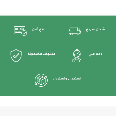
شحن سريع
دفع أمن
دعم فني
منتجات مضمونة
استبدال واسترداد