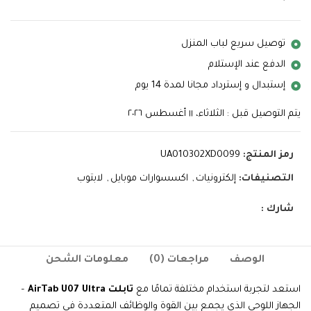
توصيل سريع لباب المنزل
الدفع عند الإستلام
إستبدال و إسترداد مجانا لمدة 14 يوم
يتم التوصيل قبل : الثلاثاء، ١١ أغسطس ٢٠٢٦
رمز المنتج:
UA010302XD0099
التصنيفات:
إلكترونيات
,
اكسسوارات موبايل
,
لابتوب
شارك :
الوصف
مراجعات (0)
معلومات الشحن
استعد لتجربة استخدام مختلفة تمامًا مع
تابلت AirTab U07 Ultra
–
الجهاز اللوحي الذي يجمع بين القوة والوظائف المتعددة في تصميم