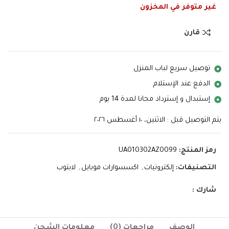
غير متوفر في المخزون
قارن
توصيل سريع لباب المنزل
الدفع عند الإستلام
إستبدال و إسترداد مجانا لمدة 14 يوم
يتم التوصيل قبل : الاثنين، ١٠ أغسطس ٢٠٢٦
رمز المنتج:
UA010302AZ0099
التصنيفات:
إلكترونيات
,
اكسسوارات موبايل
,
لابتوب
شارك :
الوصف
مراجعات (0)
معلومات الشحن