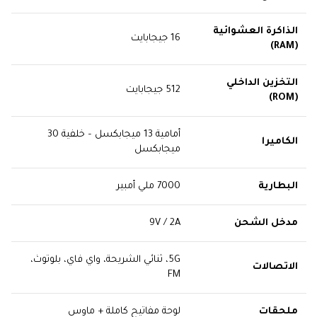
الذاكرة العشوائية
16 جيجابايت
(RAM)
التخزين الداخلي
512 جيجابايت
(ROM)
أمامية 13 ميجابكسل – خلفية 30
الكاميرا
ميجابكسل
البطارية
7000 ملي أمبير
مدخل الشحن
9V / 2A
5G، ثنائي الشريحة، واي فاي، بلوتوث،
الاتصالات
FM
ملحقات
لوحة مفاتيح كاملة + ماوس