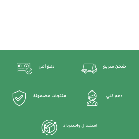
شحن سريع
دفع أمن
دعم فني
منتجات مضمونة
استبدال واسترداد