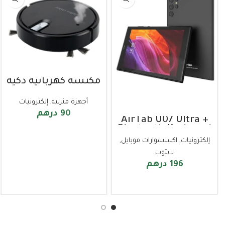
مكنسة كهربائية ذكية
أجهزة منزلية
,
إلكترونيات
90
درهم
AirTab U07 Ultra +
Bluetooth Keyboard
إضافة إلى السلة
إلكترونيات
,
اكسسوارات موبايل
,
لابتوب
196
درهم
إضافة إلى السلة