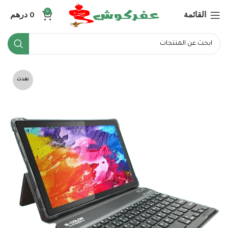
القائمة
0
درهم
0
نفذت