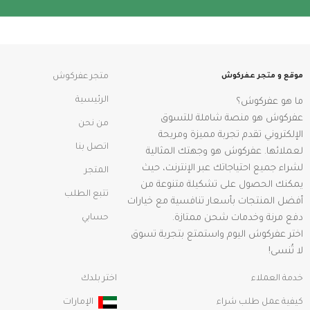
موقع و متجر عفركوش
متجر عفركوش
الرئيسية
ما هو عفركوش؟
عفركوش هو منصة شاملة للتسوق
من نحن
الإلكتروني تقدم تجربة مميزة ومريحة
اتصل بنا
لعملائها. عفركوش هو وجهتك المثالية
لشراء جميع احتياجاتك عبر الإنترنت، حيث
المتجر
يمكنك الحصول على تشكيلة متنوعة من
تتبع الطلب
أفضل المنتجات بأسعار تنافسية مع خيارات
دفع مرنة وخدمات شحن ممتازة.
حسابي
اختر عفركوش اليوم واستمتع بتجربة تسوق
لا تُنسى!
خدمة العملاء
اختر بلدك
كيفية عمل طلب شراء
الإمارات