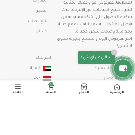
اتصل بنا
لعملائها. عفركوش هو وجهتك المثالية
لشراء جميع احتياجاتك عبر الإنترنت، حيث
المتجر
يمكنك الحصول على تشكيلة متنوعة من
تتبع الطلب
أفضل المنتجات بأسعار تنافسية مع خيارات
دفع مرنة وخدمات شحن ممتازة.
حسابي
اختر عفركوش اليوم واستمتع بتجربة تسوق
لا تُنسى!
×
اسألني عن أي شيء
خدمة العملاء
اختر بلدك
كيفية عمل طلب شراء
الإمارات
الشحن والتوصيل
مصر
0
الإستبدال و الإسترداد
السعودية
الرئيسية
المتجر
السلة
القائمة
سياسة الخصوصية
الشروط والأحكام
info@afarkosh.com
00201115179944
خريطة الموقع
اشترك في نشرتنا الإخبارية