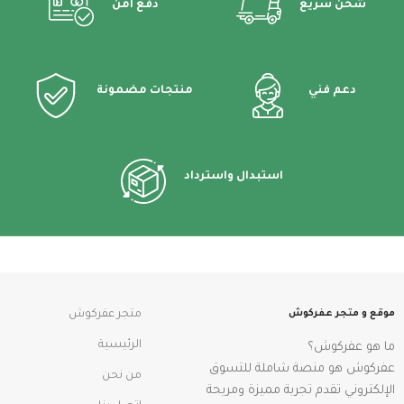
شحن سريع
دفع أمن
دعم فني
منتجات مضمونة
استبدال واسترداد
موقع و متجر عفركوش
متجر عفركوش
الرئيسية
ما هو عفركوش؟
عفركوش هو منصة شاملة للتسوق
من نحن
الإلكتروني تقدم تجربة مميزة ومريحة