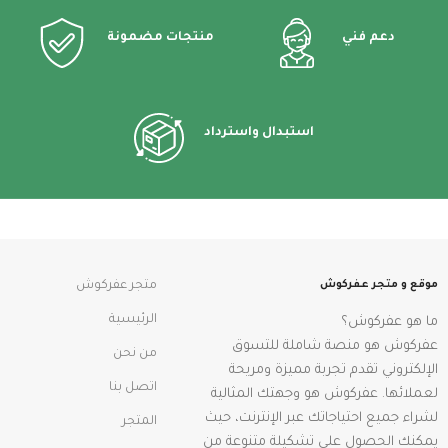
دعم فني
منتجات مضمونة
استبدال واسترداد
موقع و متجر عفركوش
متجر عفركوش
الرئيسية
ما هو عفركوش؟
عفركوش هو منصة شاملة للتسوق
من نحن
الإلكتروني تقدم تجربة مميزة ومريحة
اتصل بنا
لعملائها. عفركوش هو وجهتك المثالية
لشراء جميع احتياجاتك عبر الإنترنت، حيث
المتجر
يمكنك الحصول على تشكيلة متنوعة من