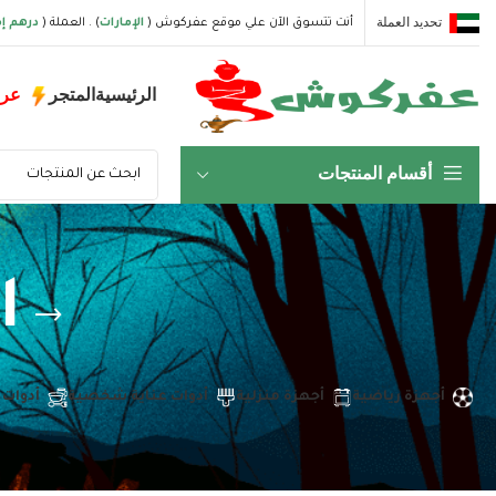
تحديد العملة
أنت تتسوق الآن علي موقع عفركوش (
الإمارات
) . العملة (
درهم إم
الرئيسية
المتجر
عر
أقسام المنتجات
ا
أجهزة رياضية
أجهزة منزلية
أدوات عناية شخصية
أدوات 