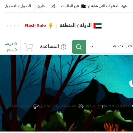
المنتجات التي شاهدتها
تتبع الطلبات
قارن
الدخول / التسجيل
الدولة / المنطقة
Flash Sale
0
درهم
المساعدة
اختر التصنيف
0
منتج
عناية شخصية
لابتوب
مستحضرات تجميل
معدات صيانه