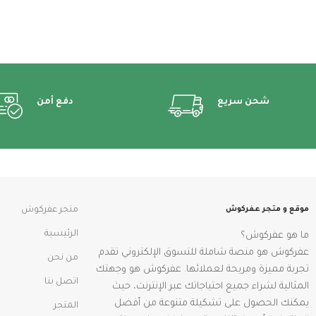
شحن سريع
دفع أمن
موقع و متجر عفركوش
متجر عفركوش
الرئيسية
ما هو عفركوش؟
عفركوش هو منصة شاملة للتسوق الإلكتروني تقدم
من نحن
تجربة مميزة ومريحة لعملائها. عفركوش هو وجهتك
اتصل بنا
المثالية لشراء جميع احتياجاتك عبر الإنترنت، حيث
يمكنك الحصول على تشكيلة متنوعة من أفضل
المتجر