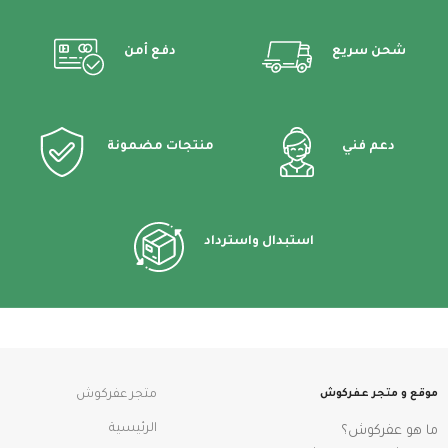
شحن سريع
دفع أمن
دعم فني
منتجات مضمونة
استبدال واسترداد
موقع و متجر عفركوش
متجر عفركوش
الرئيسية
ما هو عفركوش؟