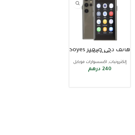
هاتف ذكي صغير Soyes
S23 PRO
إلكترونيات
,
اكسسوارات موبايل
240
درهم
قراءة المزيد