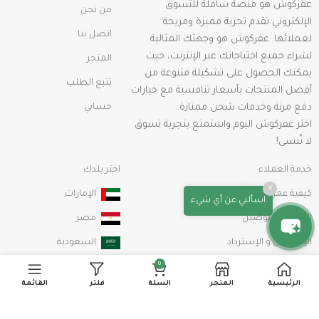
عفركوش هو منصة شاملة للتسوق
من نحن
الإلكتروني تقدم تجربة مميزة ومريحة
اتصل بنا
لعملائها. عفركوش هو وجهتك المثالية
لشراء جميع احتياجاتك عبر الإنترنت، حيث
المتجر
يمكنك الحصول على تشكيلة متنوعة من
تتبع الطلب
أفضل المنتجات بأسعار تنافسية مع خيارات
دفع مرنة وخدمات شحن ممتازة.
حسابي
اختر عفركوش اليوم واستمتع بتجربة تسوق
لا تُنسى!
خدمة العملاء
اختر بلدك
×
كيفية عمل طلب شراء
الإمارات
اسألني عن أي شيء
الشحن والتوصيل
مصر
الإستبدال و الإسترداد
السعودية
0
سياسة الخصوصية
الرئيسية
المتجر
السلة
فلتر
القائمة
الشروط والأحكام
info@afarkosh.com
00201115179944
خريطة الموقع