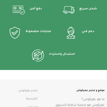
شحن سريع
دفع أمن
دعم فني
منتجات مضمونة
استبدال واسترداد
موقع و متجر عفركوش
متجر عفركوش
الرئيسية
ما هو عفركوش؟
عفركوش هو منصة شاملة للتسوق