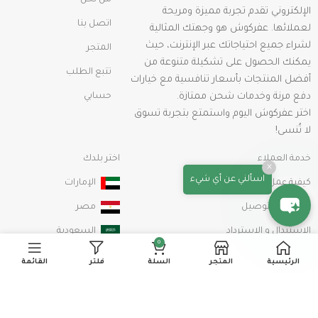
من نحن
الإلكتروني تقدم تجربة مميزة ومريحة
اتصل بنا
لعملائها. عفركوش هو وجهتك المثالية
لشراء جميع احتياجاتك عبر الإنترنت، حيث
المتجر
يمكنك الحصول على تشكيلة متنوعة من
تتبع الطلب
أفضل المنتجات بأسعار تنافسية مع خيارات
دفع مرنة وخدمات شحن ممتازة.
حسابي
اختر عفركوش اليوم واستمتع بتجربة تسوق
لا تُنسى!
خدمة العملاء
اختر بلدك
×
اسألني عن أي شيء
كيفية عمل طلب شراء
الإمارات
الشحن والتوصيل
مصر
الإستبدال و الإسترداد
السعودية
0
سياسة الخصوصية
الرئيسية
المتجر
السلة
فلتر
القائمة
الشروط والأحكام
info@afarkosh.com
00201115179944
خريطة الموقع