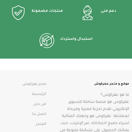
دعم فني
منتجات مضمونة
استبدال واسترداد
موقع و متجر عفركوش
متجر عفركوش
الرئيسية
ما هو عفركوش؟
عفركوش هو منصة شاملة للتسوق
من نحن
الإلكتروني تقدم تجربة مميزة ومريحة
اتصل بنا
لعملائها. عفركوش هو وجهتك المثالية
لشراء جميع احتياجاتك عبر الإنترنت، حيث
المتجر
يمكنك الحصول على تشكيلة متنوعة من