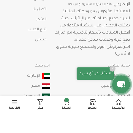
الإلكتروني تقدم تجربة مميزة ومريحة
اتصل بنا
لعملائها. عفركوش هو وجهتك المثالية
لشراء جميع احتياجاتك عبر الإنترنت، حيث
المتجر
يمكنك الحصول على تشكيلة متنوعة من
تتبع الطلب
أفضل المنتجات بأسعار تنافسية مع خيارات
دفع مرنة وخدمات شحن ممتازة.
حسابي
اختر عفركوش اليوم واستمتع بتجربة تسوق
لا تُنسى!
خدمة العملاء
اختر بلدك
×
اسألني عن أي شيء
كيفية عمل طلب شراء
الإمارات
الشحن والتوصيل
مصر
الإستبدال و الإسترداد
السعودية
0
سياسة الخصوصية
الرئيسية
المتجر
السلة
فلتر
القائمة
الشروط والأحكام
info@afarkosh.com
00201115179944
خريطة الموقع