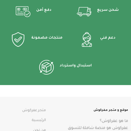
شحن سريع
دفع أمن
دعم فني
منتجات مضمونة
استبدال واسترداد
موقع و متجر عفركوش
متجر عفركوش
الرئيسية
ما هو عفركوش؟
عفركوش هو منصة شاملة للتسوق
من نحن